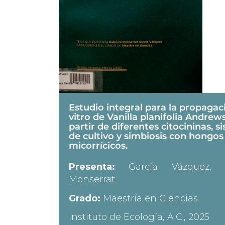
Estudio integral para la propagac
vitro de Vanilla planifolia Andrew
partir de diferentes citocininas, s
de cultivo y simbiosis con hongos
micorrícicos.
Presenta:
García Vázquez, G
Monserrat
Grado:
Maestría en Ciencias
Instituto de Ecología, A.C., 2025