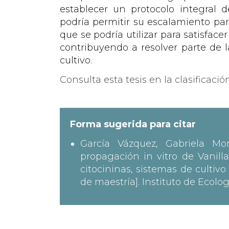
establecer un protocolo integral d
podría permitir su escalamiento pa
que se podría utilizar para satisfac
contribuyendo a resolver parte de 
cultivo.
Consulta esta tesis en la clasificació
Forma sugerida para citar
García Vázquez, Gabriela Mons
propagación in vitro de Vanilla
citocininas, sistemas de cultivo
de maestría]. Instituto de Ecologí