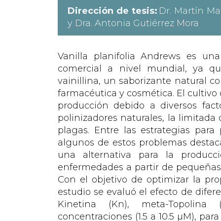
Dirección de tesis:
Dr. Martín Ma
y Dra. Antonia Gutiérrez Mora
Vanilla planifolia Andrews es una
comercial a nivel mundial, ya qu
vainillina, un saborizante natural c
farmacéutica y cosmética. El cultivo 
producción debido a diversos facto
polinizadores naturales, la limitada 
plagas. Entre las estrategias para
algunos de estos problemas destaca 
una alternativa para la producc
enfermedades a partir de pequeñas 
Con el objetivo de optimizar la pro
estudio se evaluó el efecto de difer
Kinetina (Kn), meta-Topolina 
concentraciones (1.5 a 10.5 µM), par