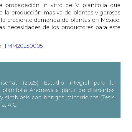
e propagación in vitro de V. planifolia que
ra la producción masiva de plantas vigorosas
er la creciente demanda de plantas en México,
las necesidades de los productores para este
n:
TMM20250005
errat. (2025). Estudio integral para la
 planifolia Andrews a partir de diferentes
 y simbiosis con hongos micorrícicos [Tesis
a, A.C.