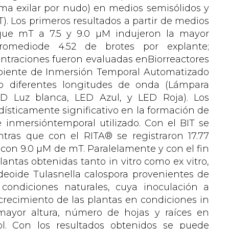
ma exilar por nudo) en medios semisólidos y
). Los primeros resultados a partir de medios
 que mT a 7.5 y 9.0 µM indujeron la mayor
omediode 4.52 de brotes por explante;
ntraciones fueron evaluadas enBiorreactores
ipiente de Inmersión Temporal Automatizado
jo diferentes longitudes de onda (Lámpara
LED Luz blanca, LED Azul, y LED Roja). Los
dísticamente significativo en la formación de
 inmersióntemporal utilizado. Con el BIT se
ntras que con el RITA® se registraron 17.77
con 9.0 µM de mT. Paralelamente y con el fin
antas obtenidas tanto in vitro como ex vitro,
ideoide Tulasnella calospora provenientes de
n condiciones naturales, cuya inoculación a
 crecimiento de las plantas en condiciones in
mayor altura, número de hojas y raíces en
l. Con los resultados obtenidos se puede