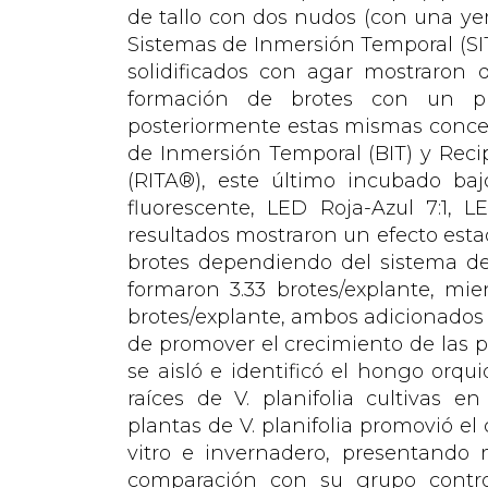
de tallo con dos nudos (con una ye
Sistemas de Inmersión Temporal (SIT
solidificados con agar mostraron
formación de brotes con un pr
posteriormente estas mismas conce
de Inmersión Temporal (BIT) y Rec
(RITA®), este último incubado ba
fluorescente, LED Roja-Azul 7:1, 
resultados mostraron un efecto esta
brotes dependiendo del sistema de
formaron 3.33 brotes/explante, mie
brotes/explante, ambos adicionados 
de promover el crecimiento de las pl
se aisló e identificó el hongo orqu
raíces de V. planifolia cultivas e
plantas de V. planifolia promovió el
vitro e invernadero, presentando 
comparación con su grupo contro